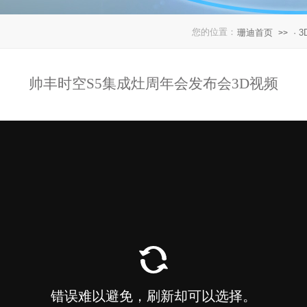
您的位置：
珊迪首页
· 
>>
帅丰时空S5集成灶周年会发布会3D视频