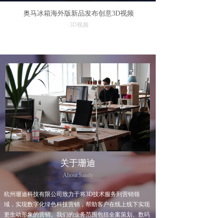
奥马冰箱海外版新品发布创意3D视频
· 3D视频
关于珊迪
About Sandy
杭州珊迪科技有限公司致力于将3D技术服务到营销领
域，实现数字化绿色科技营销，帮助客户在线上线下实现
更生动形象的营销。我们的业务范围包括全案策划、数码