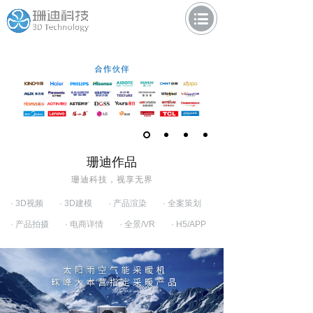
珊迪作品
珊迪科技，视享无界
· 3D视频
· 3D建模
· 产品渲染
· 全案策划
· 产品拍摄
· 电商详情
· 全景/VR
· H5/APP