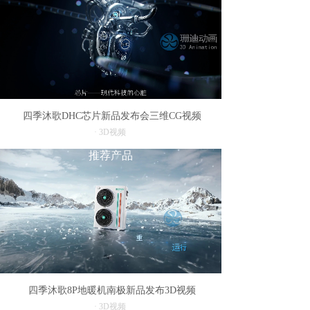
四季沐歌DHC芯片新品发布会三维CG视频
· 3D视频
推荐产品
四季沐歌8P地暖机南极新品发布3D视频
· 3D视频