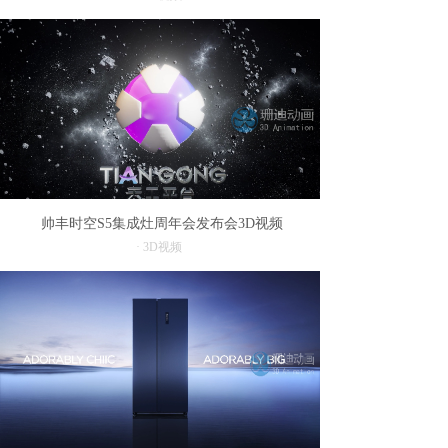
帅丰时空S5集成灶周年会发布会3D视频
· 3D视频