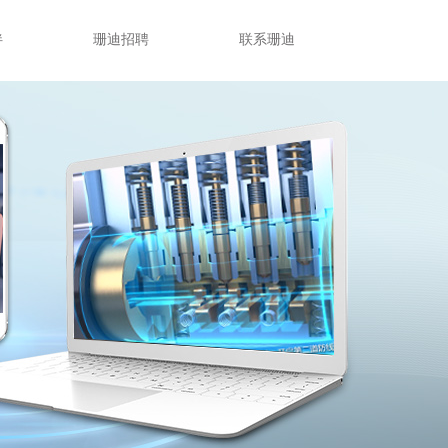
伙伴
珊迪招聘
联系珊迪
伴
珊迪招聘
联系珊迪